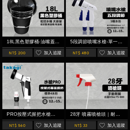
18L黑色塑膠桶-油嘴蓋/無嘴蓋
5段調節噴嘴水槍-單一按壓 五種水形-Takagi
加入追蹤
加入追蹤
NT$ 200
NT$ 480
PRO按壓式握把水槍｜日本Takagi 四段噴水 園藝水槍•花灑•洗車水槍 澆花...
28牙 噴霧噴槍頭｜耐酸鹼 雙開關
加入追蹤
加入追蹤
NT$ 560
NT$ 33