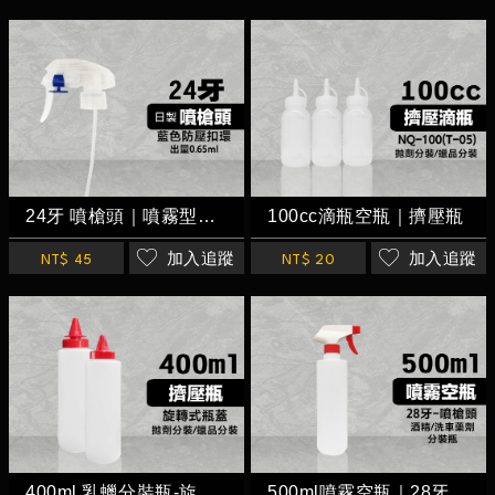
24牙 噴槍頭｜噴霧型【日本進口】
100cc滴瓶空瓶｜擠壓瓶
加入追蹤
加入追蹤
NT$ 45
NT$ 20
400ml 乳蠟分裝瓶-旋轉式瓶蓋
500ml噴霧空瓶｜28牙噴槍頭 耐酸鹼